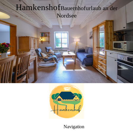
Hamkenshof
Bauernhofurlaub an der
Nordsee
Navigation